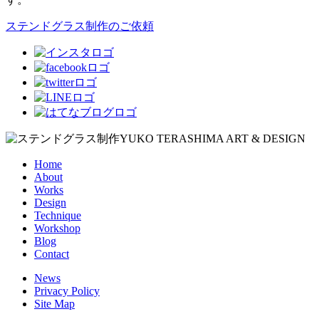
ステンドグラス制作のご依頼
Home
About
Works
Design
Technique
Workshop
Blog
Contact
News
Privacy Policy
Site Map