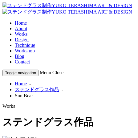
Home
About
Works
Design
Technique
Workshop
Blog
Contact
Menu
Close
Toggle navigation
Home
-
ステンドグラス作品
-
Sun Bear
Works
ステンドグラス作品