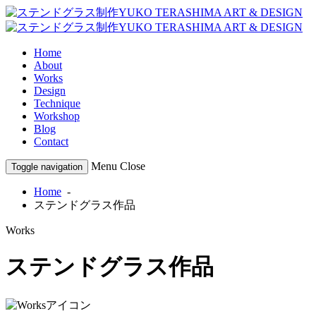
Home
About
Works
Design
Technique
Workshop
Blog
Contact
Menu
Close
Toggle navigation
Home
-
ステンドグラス作品
Works
ステンドグラス作品