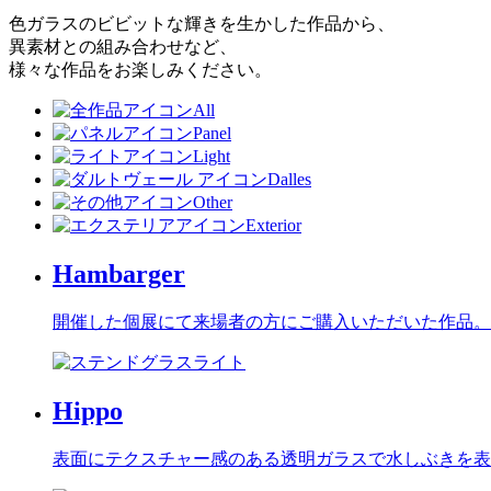
色ガラスのビビットな輝きを生かした作品から、
異素材との組み合わせなど、
様々な作品をお楽しみください。
All
Panel
Light
Dalles
Other
Exterior
Hambarger
開催した個展にて来場者の方にご購入いただいた作品。 P·
Hippo
表面にテクスチャー感のある透明ガラスで水しぶきを表現