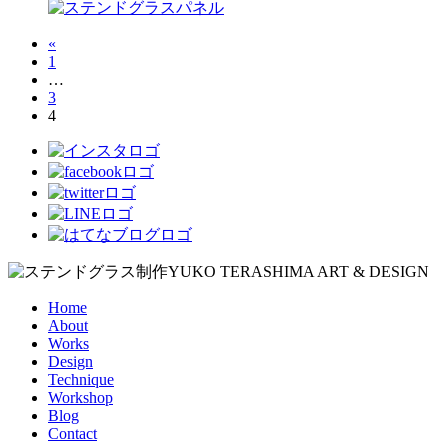
«
1
…
3
4
Home
About
Works
Design
Technique
Workshop
Blog
Contact