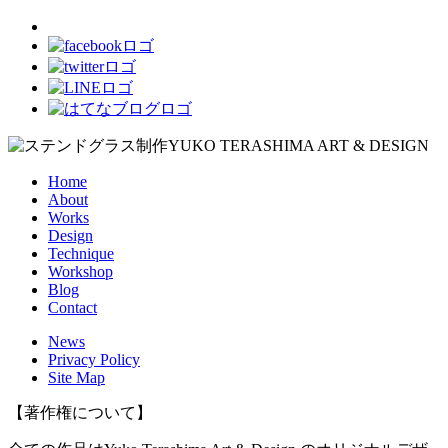
Home
About
Works
Design
Technique
Workshop
Blog
Contact
News
Privacy Policy
Site Map
【著作権について】